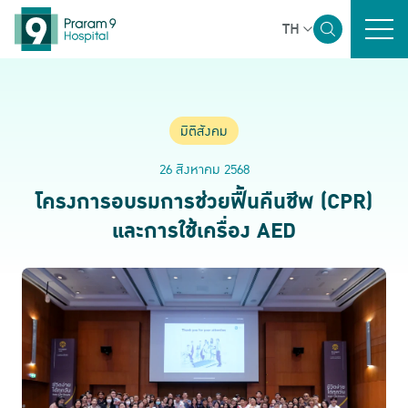
TH
หน้าหลัก
มิติสังคม
ภาพรวมความยั่งยืน
26 สิงหาคม 2568
โครงการอบรมการช่วยฟื้นคืนชีพ (CPR)
มิติบรรษัทภิบาลและเศรษฐกิจ
และการใช้เครื่อง AED
มิติสิ่งแวดล้อม
มิติสังคม
รายงานและการเปิดเผยข้อมูล